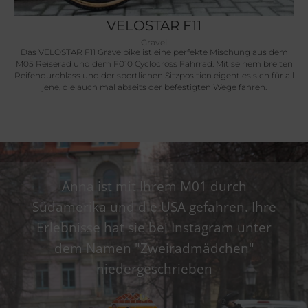
VELOSTAR F11
Gravel
Das VELOSTAR F11 Gravelbike ist eine perfekte Mischung aus dem
M05 Reiserad und dem F010 Cyclocross Fahrrad. Mit seinem breiten
Reifendurchlass und der sportlichen Sitzposition eigent es sich für all
jene, die auch mal abseits der befestigten Wege fahren.
Anna ist mit Ihrem M01 durch
Südamerika und die USA gefahren. Ihre
Erlebnisse hat sie bei Instagram unter
dem Namen "Zweiradmädchen"
niedergeschrieben