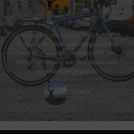
Anna
Dresden
Christian war mit seinem M05 Rohloff in
Richtung Nordkap unterwegs und hat
viele Erinnerungen mitgebracht. Die
Rohloff Schaltung war ihm hierbei ein
zuverlässiger Begleiter.
Christian
Erfurt