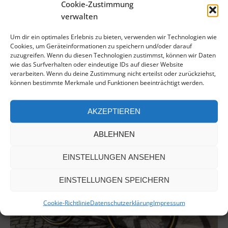
Cookie-Zustimmung
verwalten
Um dir ein optimales Erlebnis zu bieten, verwenden wir Technologien wie
Cookies, um Geräteinformationen zu speichern und/oder darauf
VELOSTAR M06
zuzugreifen. Wenn du diesen Technologien zustimmst, können wir Daten
wie das Surfverhalten oder eindeutige IDs auf dieser Website
Reiserad
Das VELOSTAR M06 mit Pinion
verarbeiten. Wenn du deine Zustimmung nicht erteilst oder zurückziehst,
und Riemen-Antrieb eignet sich perfekt für eine längere Reise auf
können bestimmte Merkmale und Funktionen beeinträchtigt werden.
schlechten Untergrund da es hierbei seine Reifenbreite von bis zu
60mm perfekt ausspielt
AKZEPTIEREN
ABLEHNEN
EINSTELLUNGEN ANSEHEN
EINSTELLUNGEN SPEICHERN
Cookie-Richtlinie
Datenschutzerklärung
Impressum