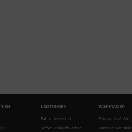
RIEN
LEISTUNGEN
FAHRRÄDER
Fahrradwerkstatt
Fahrrad An & Verk
ssic
Sofort Schlauchwechsel
Reiserad Manufakt