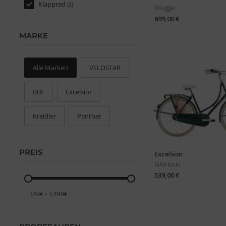
Klapprad
(2)
Brügge
699,00 €
MARKE
MARKE
Alle Marken
VELOSTAR
BBF
Excelsior
Kreidler
Panther
PREIS
Excelsior
Glorious
539,00 €
PREIS
349€ - 3.499€