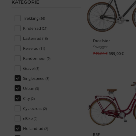
KATEGORIE
Trekking
KATEGORIE
(56)
Kinderrad
(21)
Lastenrad
(16)
Excelsior
Swagger
Reiserad
(11)
749,00 €
599,00 €
Randonneur
(9)
Gravel
(5)
Singlespeed
(3)
Urban
(3)
City
(2)
Cyclocross
(2)
eBike
(2)
Hollandrad
(2)
BBF