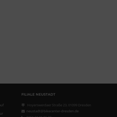
FILIALE NEUSTADT
auf
Hoyerswerdaer Straße 23, 01099 Dresden
neustadt@bikecenter-dresden.de
ur