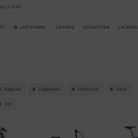
84 22 74 85
TT
LASTENRAD
LEASING
GUTACHTEN
LACKIER
gewählte Filter:
Klapprad
Singlespeed
Hollandrad
Urban
City