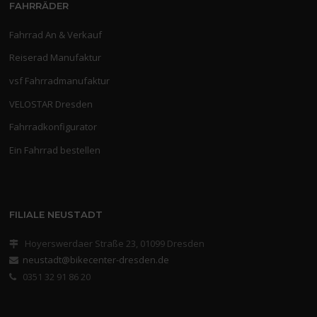
FAHRRÄDER
Fahrrad An & Verkauf
Reiserad Manufaktur
vsf Fahrradmanufaktur
VELOSTAR Dresden
Fahrradkonfigurator
Ein Fahrrad bestellen
FILIALE NEUSTADT
Hoyerswerdaer Straße 23, 01099 Dresden
neustadt@bikecenter-dresden.de
0351 32 91 86 20