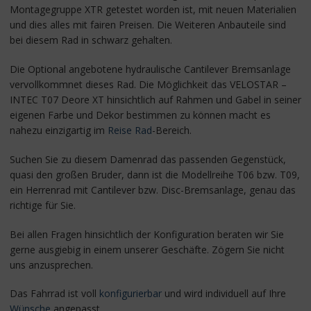
Montagegruppe XTR getestet worden ist, mit neuen Materialien
und dies alles mit fairen Preisen. Die Weiteren Anbauteile sind
bei diesem Rad in schwarz gehalten.
Die Optional angebotene hydraulische Cantilever Bremsanlage
vervollkommnet dieses Rad. Die Möglichkeit das VELOSTAR –
INTEC T07 Deore XT hinsichtlich auf Rahmen und Gabel in seiner
eigenen Farbe und Dekor bestimmen zu können macht es
nahezu einzigartig im
Reise Rad
-Bereich.
Suchen Sie zu diesem Damenrad das passenden Gegenstück,
quasi den großen Bruder, dann ist die Modellreihe T06 bzw. T09,
ein Herrenrad mit Cantilever bzw. Disc-Bremsanlage, genau das
richtige für Sie.
Bei allen Fragen hinsichtlich der Konfiguration beraten wir Sie
gerne ausgiebig in einem unserer Geschäfte. Zögern Sie nicht
uns anzusprechen.
Das Fahrrad ist voll
konfigurierbar
und wird individuell auf Ihre
Wünsche
angepasst.