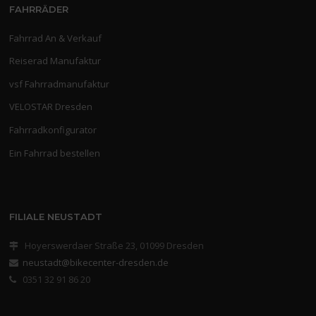
FAHRRÄDER
Fahrrad An & Verkauf
Reiserad Manufaktur
vsf Fahrradmanufaktur
VELOSTAR Dresden
Fahrradkonfigurator
Ein Fahrrad bestellen
FILIALE NEUSTADT
Hoyerswerdaer Straße 23, 01099 Dresden
neustadt@bikecenter-dresden.de
0351 32 91 86 20